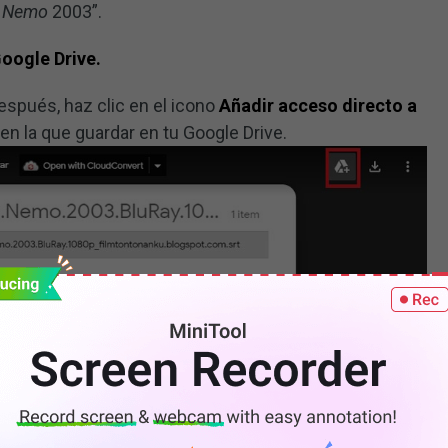
a Nemo
2003”.
Google Drive.
 después, haz clic en el icono
Añadir acceso directo a
en la que guardar en tu Google Drive.