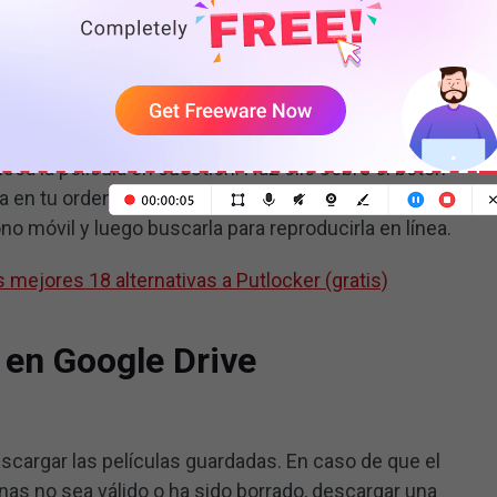
Google Drive se puedan ver en cualquier dispositivo.
sca la película en cuestión. Haz clic sobre el botón
a en tu ordenador. Como alternativa, puedes abrir la
no móvil y luego buscarla para reproducirla en línea.
s mejores 18 alternativas a Putlocker (gratis)
 en Google Drive
scargar las películas guardadas. En caso de que el
as no sea válido o ha sido borrado, descargar una