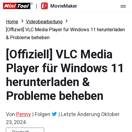
|
MovieMaker
Startseite
Home
Videobearbeitung
[Offiziell] VLC Media Player für Windows 11 herunterladen
Preise
& Probleme beheben
Funktionen
[Offiziell] VLC Media
Ressourcen
Was ist neu
Player für Windows 11
Video-Tools
Übersicht
Benutzerhandbuch
herunterladen &
Mehrspurbearbeitung
Tricks für Videobearbeitung
Bildschirm-Rekorder
Probleme beheben
Seitenverhältnis
Video-Konverter
Von
Penny
|
Folgen
|
Letzte Änderung
Oktober
Geschwindigkeit anpassen/umkehren
Online-Video-Downloader
23, 2024
Trimmen/Teilen/Zuschneiden