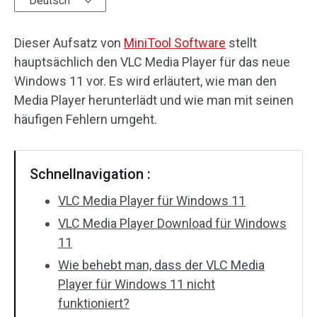
Deutsch
Audioeffekte
Dieser Aufsatz von
MiniTool Software
stellt
Text/Elemente
hauptsächlich den VLC Media Player für das neue
Windows 11 vor. Es wird erläutert, wie man den
Videoeffekte
Media Player herunterlädt und wie man mit seinen
häufigen Fehlern umgeht.
Videofarbe
Drehen/Spiegeln
Schnellnavigation :
Stapelverarbeitung
VLC Media Player für Windows 11
VLC Media Player Download für Windows
Ohne Wasserzeichen
11
Wie behebt man, dass der VLC Media
Player für Windows 11 nicht
funktioniert?