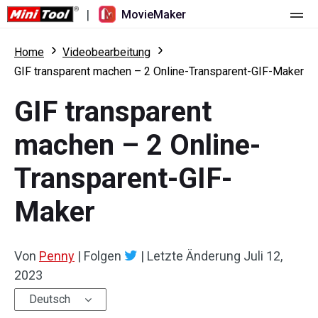
|
MovieMaker
Startseite
Home
Videobearbeitung
GIF transparent machen – 2 Online-Transparent-GIF-Maker
Preise
GIF transparent
Funktionen
machen – 2 Online-
Ressourcen
Was ist neu
Transparent-GIF-
Video-Tools
Übersicht
Benutzerhandbuch
Maker
Mehrspurbearbeitung
Tricks für Videobearbeitung
Bildschirm-Rekorder
Seitenverhältnis
Video-Konverter
Von
Penny
|
Folgen
|
Letzte Änderung
Juli 12,
2023
Geschwindigkeit anpassen/umkehren
Online-Video-Downloader
Deutsch
Trimmen/Teilen/Zuschneiden