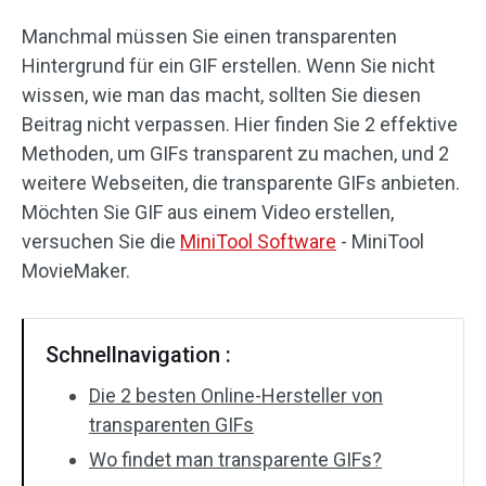
Manchmal müssen Sie einen transparenten
Audioeffekte
Hintergrund für ein GIF erstellen. Wenn Sie nicht
Text/Elemente
wissen, wie man das macht, sollten Sie diesen
Beitrag nicht verpassen. Hier finden Sie 2 effektive
Videoeffekte
Methoden, um GIFs transparent zu machen, und 2
weitere Webseiten, die transparente GIFs anbieten.
Videofarbe
Möchten Sie GIF aus einem Video erstellen,
versuchen Sie die
MiniTool Software
- MiniTool
Drehen/Spiegeln
MovieMaker.
Stapelverarbeitung
Ohne Wasserzeichen
Schnellnavigation :
Die 2 besten Online-Hersteller von
transparenten GIFs
Wo findet man transparente GIFs?