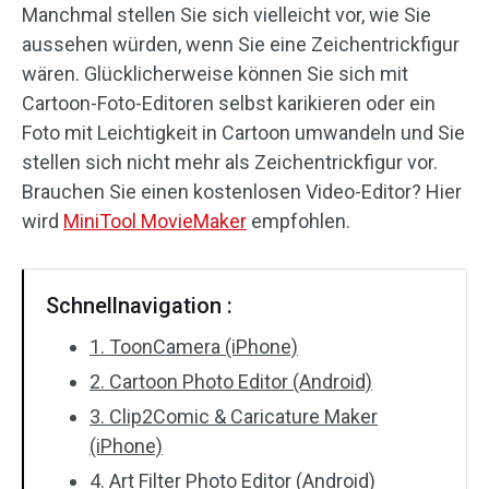
Manchmal stellen Sie sich vielleicht vor, wie Sie
Audioeffekte
aussehen würden, wenn Sie eine Zeichentrickfigur
wären. Glücklicherweise können Sie sich mit
Text/Elemente
Cartoon-Foto-Editoren selbst karikieren oder ein
Foto mit Leichtigkeit in Cartoon umwandeln und Sie
Videoeffekte
stellen sich nicht mehr als Zeichentrickfigur vor.
Brauchen Sie einen kostenlosen Video-Editor? Hier
Videofarbe
wird
MiniTool MovieMaker
empfohlen.
Drehen/Spiegeln
Stapelverarbeitung
Schnellnavigation :
1. ToonCamera (iPhone)
Ohne Wasserzeichen
2. Cartoon Photo Editor (Android)
3. Clip2Comic & Caricature Maker
(iPhone)
4. Art Filter Photo Editor (Android)