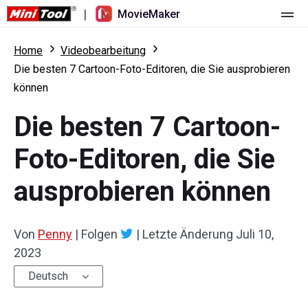
|
MovieMaker
Startseite
Home
Videobearbeitung
Die besten 7 Cartoon-Foto-Editoren, die Sie ausprobieren
Preise
können
Funktionen
Die besten 7 Cartoon-
Ressourcen
Was ist neu
Foto-Editoren, die Sie
Video-Tools
Übersicht
Benutzerhandbuch
ausprobieren können
Mehrspurbearbeitung
Tricks für Videobearbeitung
Bildschirm-Rekorder
Von
Penny
|
Folgen
|
Letzte Änderung
Juli 10,
Seitenverhältnis
Video-Konverter
2023
Geschwindigkeit anpassen/umkehren
Online-Video-Downloader
Deutsch
Trimmen/Teilen/Zuschneiden