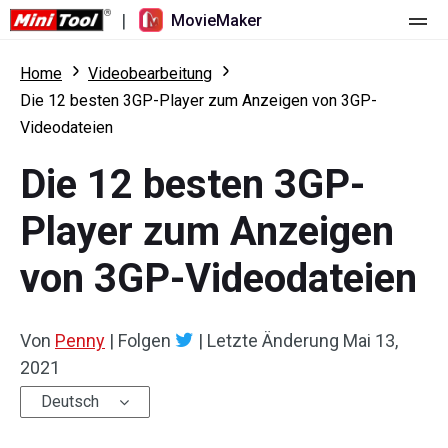
|
MovieMaker
Startseite
Home
Videobearbeitung
Die 12 besten 3GP-Player zum Anzeigen von 3GP-
Preise
Videodateien
Funktionen
Die 12 besten 3GP-
Ressourcen
Was ist neu
Player zum Anzeigen
Video-Tools
Übersicht
Benutzerhandbuch
von 3GP-Videodateien
Mehrspurbearbeitung
Tricks für Videobearbeitung
Bildschirm-Rekorder
Von
Penny
|
Folgen
|
Letzte Änderung
Mai 13,
Seitenverhältnis
Video-Konverter
2021
Geschwindigkeit anpassen/umkehren
Online-Video-Downloader
Deutsch
Trimmen/Teilen/Zuschneiden