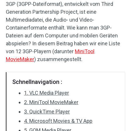
3GP (3GPP-Dateiformat), entwickelt vom Third
Audioeffekte
Generation Partnership Project, ist eine
Multimediadatei, die Audio- und Video-
Text/Elemente
Containerformate enthält. Wie kann man 3GP-
Dateien auf dem Computer und mobilen Geräten
Videoeffekte
abspielen? In diesem Beitrag haben wir eine Liste
von 12 3GP-Playern (darunter
MiniTool
Videofarbe
MovieMaker
) zusammengestellt.
Drehen/Spiegeln
Stapelverarbeitung
Schnellnavigation :
1. VLC Media Player
Ohne Wasserzeichen
2. MiniTool MovieMaker
3. QuickTime Player
4. Microsoft Movies & TV App
5. GOM Media Player