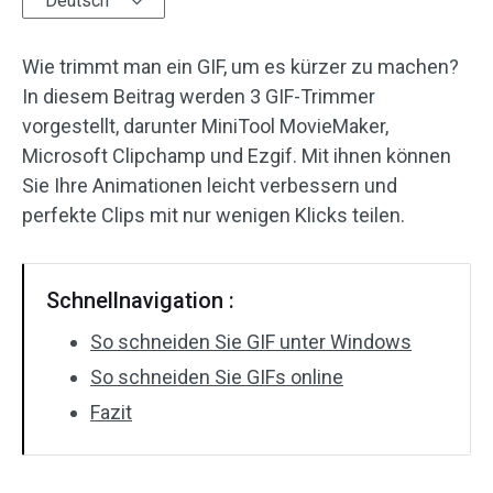
Deutsch
Audioeffekte
Wie trimmt man ein GIF, um es kürzer zu machen?
Text/Elemente
In diesem Beitrag werden 3 GIF-Trimmer
vorgestellt, darunter MiniTool MovieMaker,
Videoeffekte
Microsoft Clipchamp und Ezgif. Mit ihnen können
Sie Ihre Animationen leicht verbessern und
Videofarbe
perfekte Clips mit nur wenigen Klicks teilen.
Drehen/Spiegeln
Schnellnavigation :
Stapelverarbeitung
So schneiden Sie GIF unter Windows
Ohne Wasserzeichen
So schneiden Sie GIFs online
Fazit