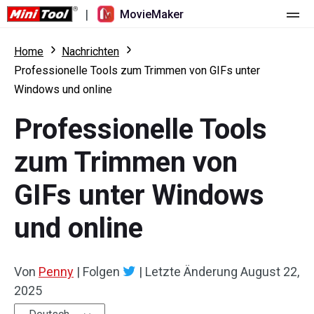
|
MovieMaker
Startseite
Home
Nachrichten
Professionelle Tools zum Trimmen von GIFs unter
Preise
Windows und online
Funktionen
Professionelle Tools
Ressourcen
Was ist neu
zum Trimmen von
Video-Tools
Übersicht
Benutzerhandbuch
GIFs unter Windows
Mehrspurbearbeitung
Tricks für Videobearbeitung
Bildschirm-Rekorder
und online
Seitenverhältnis
Video-Konverter
Von
Penny
|
Folgen
|
Letzte Änderung
August 22,
Geschwindigkeit anpassen/umkehren
Online-Video-Downloader
2025
Trimmen/Teilen/Zuschneiden