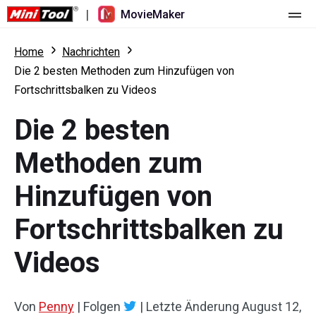
|
MovieMaker
Startseite
Home
Nachrichten
Die 2 besten Methoden zum Hinzufügen von
Preise
Fortschrittsbalken zu Videos
Funktionen
Die 2 besten
Ressourcen
Was ist neu
Methoden zum
Video-Tools
Übersicht
Benutzerhandbuch
Hinzufügen von
Mehrspurbearbeitung
Tricks für Videobearbeitung
Bildschirm-Rekorder
Fortschrittsbalken zu
Seitenverhältnis
Video-Konverter
Videos
Geschwindigkeit anpassen/umkehren
Online-Video-Downloader
Von
Penny
|
Folgen
|
Letzte Änderung
August 12,
Trimmen/Teilen/Zuschneiden