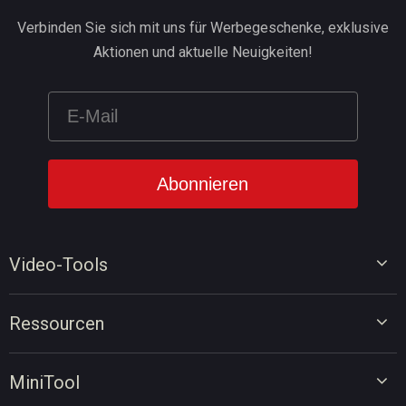
Verbinden Sie sich mit uns für Werbegeschenke, exklusive
Aktionen und aktuelle Neuigkeiten!
Video-Tools
Video-Editor
Ressourcen
Video-Konverter
Tipps für Videobearbeitung
Bildschirm-Rekorder
MiniTool
Tipps für Videokonvertierung
Online-Video-Downloader