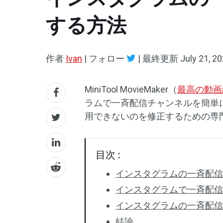
する方法
作者
Ivan
|
フォロー
|
最終更新
July 21, 2
MiniTool MovieMaker（
最高の動画
ラムで一斉配信チャンネルを簡単
用できないのを修正するための専
目次 :
インスタグラムの一斉配
インスタグラムで一斉配
インスタグラムの一斉配
結論