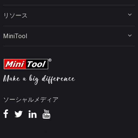
ビデオエディター
リソース
ビデオコンバーター
画面録画ツール
動画編集のヒント
MiniTool
オンラインビデオダウンローダー
動画変換のヒント
会社概要
動画ダウンロードのヒント
動画圧縮のヒント
画面録画のヒント
ニュース
ソーシャルメディア