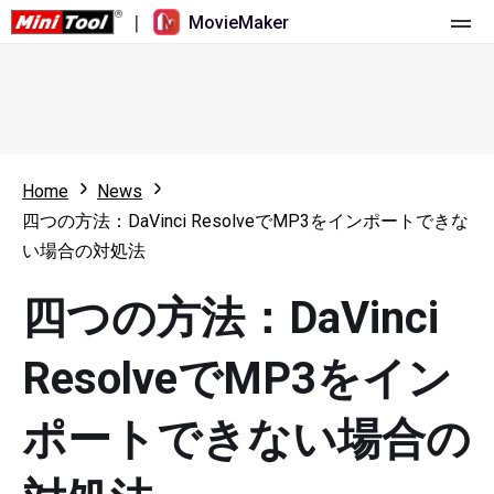
|
MovieMaker
ホーム
料金
機能
Home
News
四つの方法：DaVinci ResolveでMP3をインポートできな
リソース
更新履歴
い場合の対処法
動画ツール
概要
ユーザーマニュアル
四つの方法：DaVinci
マルチトラック動画編集
ビデオ編集のヒント
画面録画ツール
ResolveでMP3をイン
アスペクト比
動画変換ツール
ポートできない場合の
速度変更/リバース
オンライン動画ダウンロード ツール
トリミング/スプリット/クロップ