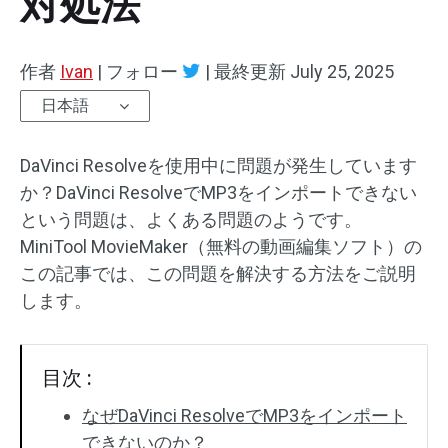
対処法
オーディオエフェクト
作者
Ivan
|
フォロー
|
最終更新
July 25, 2025
テキスト/エレメント
日本語
動画エフェクト
DaVinci Resolveを使用中に問題が発生しています
動画色調整
か？DaVinci ResolveでMP3をインポートできない
という問題は、よくある問題のようです。
回転/反転
MiniTool MovieMaker（無料の動画編集ソフト）の
この記事では、この問題を解決する方法をご説明
バッチ処理
します。
透かしなし
目次 :
なぜDaVinci ResolveでMP3をインポート
できないのか？