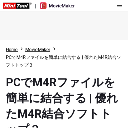
|
MovieMaker
ホーム
料金
機能
Home
MovieMaker
PCでM4Rファイルを簡単に結合する | 優れたM4R結合ソ
リソース
更新履歴
フトトップ３
動画ツール
概要
ユーザーマニュアル
PCでM4Rファイルを
マルチトラック動画編集
ビデオ編集のヒント
画面録画ツール
簡単に結合する | 優れ
アスペクト比
動画変換ツール
たM4R結合ソフトト
速度変更/リバース
オンライン動画ダウンロード ツール
トリミング/スプリット/クロップ