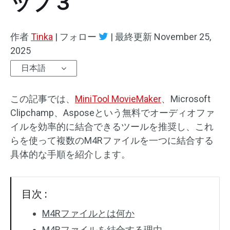
ップ３
オーディオエフェクト
作者
Tinka
|
フォロー
|
最終更新
November 25,
テキスト/エレメント
2025
日本語
動画エフェクト
動画色調整
この記事では、
MiniTool MovieMaker
、Microsoft
Clipchamp、Asposeという無料でオーディオファ
回転/反転
イルを効率的に結合できるツールを推奨し、これ
らを使って複数のM4Rファイルを一つに結合する
バッチ処理
具体的な手順を紹介します。
透かしなし
目次 :
M4Rファイルとは何か
M4Rファイルを結合する理由