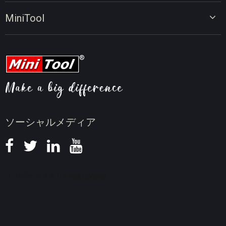
画面録画ツール
動画編集のヒント
MiniTool
オンラインビデオダウンローダー
動画変換のヒント
会社概要
動画ダウンロードのヒント
動画圧縮のヒント
画面録画のヒント
ニュース
ソーシャルメディア