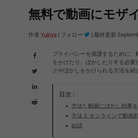
無料で動画にモザ
作者
Yukiya
|
フォロー
|
最終更新
Septemb
プライバシーを保護するために、
をかけたり、ぼかしたりする必要
クやぼかしをかけられる方法を紹
目次 :
方法1. 動画にぼかし効果
方法 2. オンラインで動画
結語