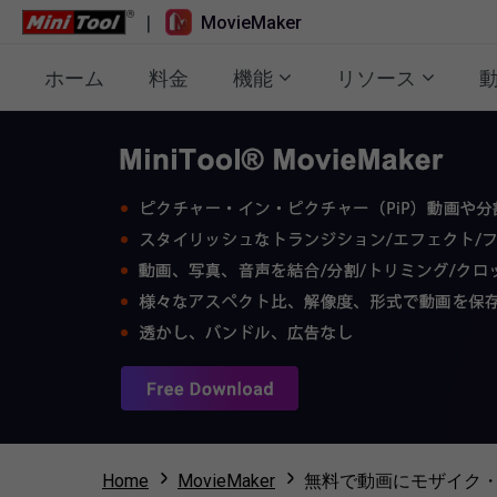
|
MovieMaker
ホーム
料金
機能
リソース
Home
MovieMaker
無料で動画にモザイク・