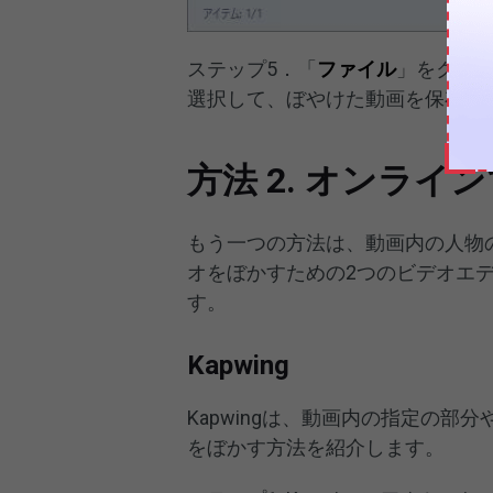
ステップ5．「
ファイル
」をクリ
選択して、ぼやけた動画を保存し
方法 2. オンラ
もう一つの方法は、動画内の人物
オをぼかすための2つのビデオエディター、K
す。
Kapwing
Kapwingは、動画内の指定の
をぼかす方法を紹介します。