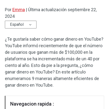
Por
Efectos de audio
Emma
|
Última actualización
septiembre 22,
2024
Texto/Elemento
Español
Efectos de vídeo
¿Te gustaría saber cómo ganar dinero en YouTube?
Color de vídeo
YouTube informó recientemente de que el número
de usuarios que ganan más de $100,000 en la
Rotar/Voltear
plataforma se ha incrementado más de un 40 por
ciento al año. Esto da pie a la pregunta, ¿cómo
Procesamiento por lotes
ganar dinero en YouTube? En este artículo
Sin marca de agua
enumeramos 9 maneras altamente eficientes de
ganar dinero en YouTube.
Navegacion rapida :