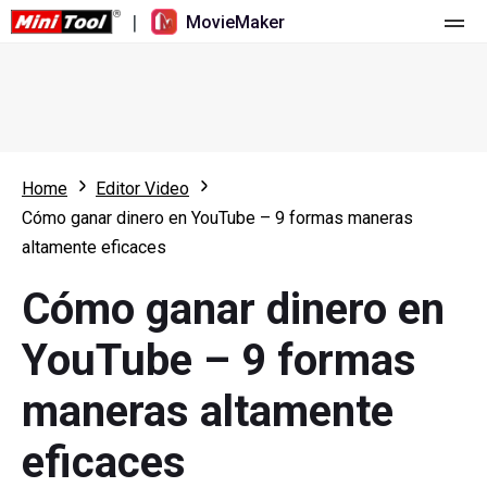
|
MovieMaker
Inicio
Precios
Características
Home
Editor Video
Cómo ganar dinero en YouTube – 9 formas maneras
Recursos
Novedades
altamente eficaces
Herramientas de vídeo
Resumen
Manual de usuario
Cómo ganar dinero en
Edición multipista
Trucos para editar vídeo
Grabador de pantalla
YouTube – 9 formas
Relación de aspecto
Convertidor de vídeo
maneras altamente
Velocidad/Marcha atrás
Descargador de vídeos online
eficaces
Recortar/Dividir/Cortar