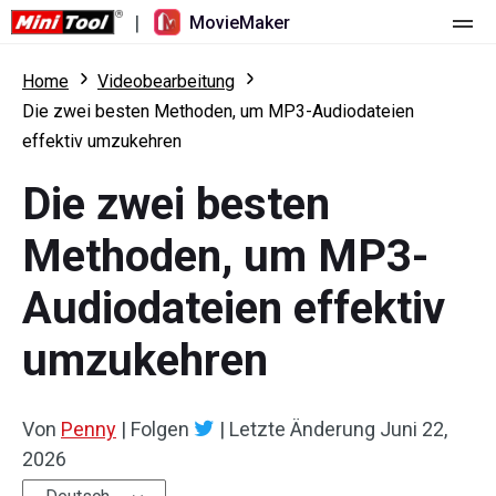
|
MovieMaker
Startseite
Home
Videobearbeitung
Die zwei besten Methoden, um MP3-Audiodateien
Preise
effektiv umzukehren
Funktionen
Die zwei besten
Ressourcen
Was ist neu
Methoden, um MP3-
Video-Tools
Übersicht
Benutzerhandbuch
Audiodateien effektiv
Mehrspurbearbeitung
Tricks für Videobearbeitung
Bildschirm-Rekorder
umzukehren
Seitenverhältnis
Video-Konverter
Von
Penny
|
Folgen
|
Letzte Änderung
Juni 22,
Geschwindigkeit anpassen/umkehren
Online-Video-Downloader
2026
Trimmen/Teilen/Zuschneiden