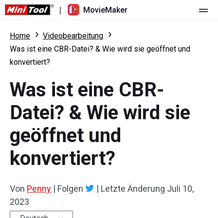
|
MovieMaker
Startseite
Home
Videobearbeitung
Was ist eine CBR-Datei? & Wie wird sie geöffnet und
Preise
konvertiert?
Funktionen
Was ist eine CBR-
Ressourcen
Was ist neu
Datei? & Wie wird sie
Video-Tools
Übersicht
Benutzerhandbuch
geöffnet und
Mehrspurbearbeitung
Tricks für Videobearbeitung
Bildschirm-Rekorder
konvertiert?
Seitenverhältnis
Video-Konverter
Von
Penny
|
Folgen
|
Letzte Änderung
Juli 10,
Geschwindigkeit anpassen/umkehren
Online-Video-Downloader
2023
Trimmen/Teilen/Zuschneiden