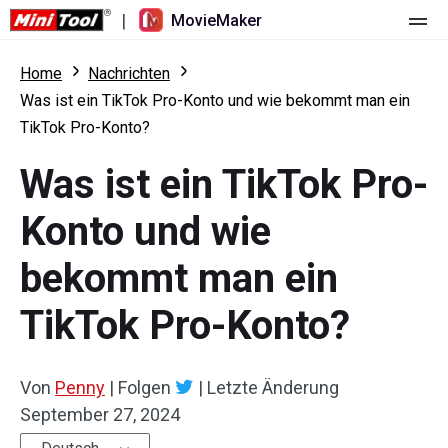
|
MovieMaker
Startseite
Home
Nachrichten
Was ist ein TikTok Pro-Konto und wie bekommt man ein
Preise
TikTok Pro-Konto?
Funktionen
Was ist ein TikTok Pro-
Ressourcen
Was ist neu
Konto und wie
Video-Tools
Übersicht
Benutzerhandbuch
bekommt man ein
Mehrspurbearbeitung
Tricks für Videobearbeitung
Bildschirm-Rekorder
TikTok Pro-Konto?
Seitenverhältnis
Video-Konverter
Von
Penny
|
Folgen
|
Letzte Änderung
Geschwindigkeit anpassen/umkehren
Online-Video-Downloader
September 27, 2024
Trimmen/Teilen/Zuschneiden