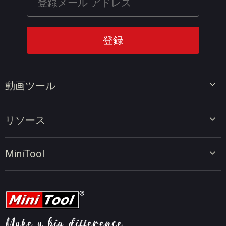
動画ツール
ビデオエディター
リソース
ビデオコンバーター
画面録画ツール
動画編集のヒント
MiniTool
オンラインビデオダウンローダー
動画変換のヒント
会社概要
動画ダウンロードのヒント
動画圧縮のヒント
画面録画のヒント