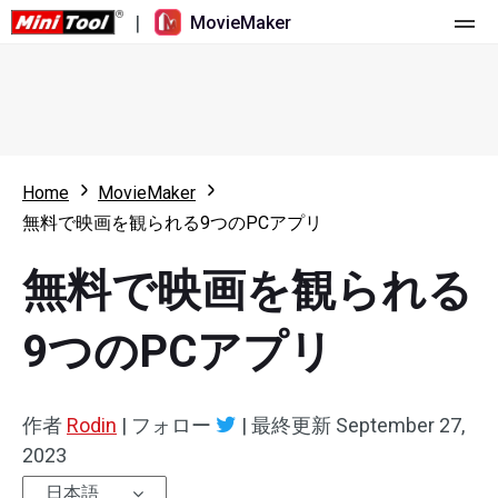
|
MovieMaker
ホーム
料金
機能
Home
MovieMaker
無料で映画を観られる9つのPCアプリ
リソース
更新履歴
無料で映画を観られる
動画ツール
概要
ユーザーマニュアル
マルチトラック動画編集
ビデオ編集のヒント
画面録画ツール
9つのPCアプリ
アスペクト比
動画変換ツール
作者
Rodin
|
フォロー
|
最終更新
September 27,
速度変更/リバース
オンライン動画ダウンロード ツール
2023
トリミング/スプリット/クロップ
日本語