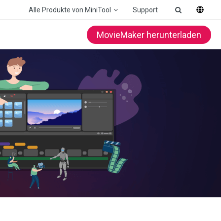
Alle Produkte von MiniTool
Support
MovieMaker herunterladen