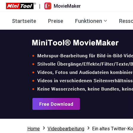
|
MovieMaker
Startseite
Preise
Funktionen
Ress
Home
Videobearbeitung
Ein altes Twitter-K