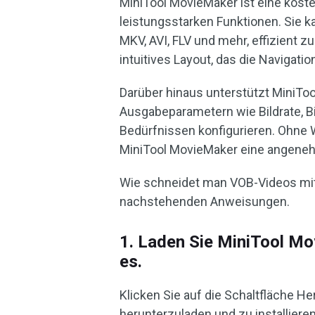
MiniTool MovieMaker ist eine kos
leistungsstarken Funktionen. Sie 
MKV, AVI, FLV und mehr, effizient 
intuitives Layout, das die Navigation
Darüber hinaus unterstützt MiniT
Ausgabeparametern wie Bildrate, Bi
Bedürfnissen konfigurieren. Ohne
MiniTool MovieMaker eine angene
Wie schneidet man VOB-Videos mit
nachstehenden Anweisungen.
1. Laden Sie MiniTool Mov
es.
Klicken Sie auf die Schaltfläche H
herunterzuladen und zu installieren