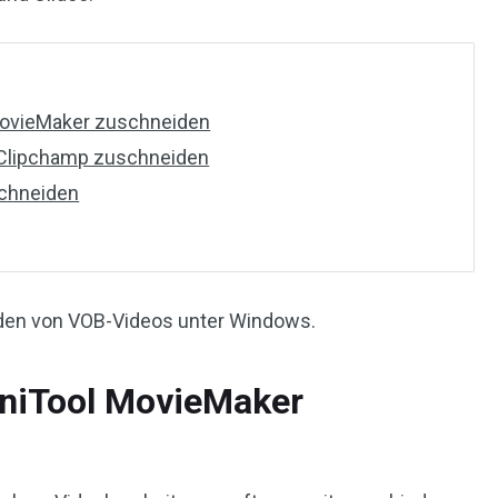
MovieMaker zuschneiden
 Clipchamp zuschneiden
schneiden
iden von VOB-Videos unter Windows.
niTool MovieMaker