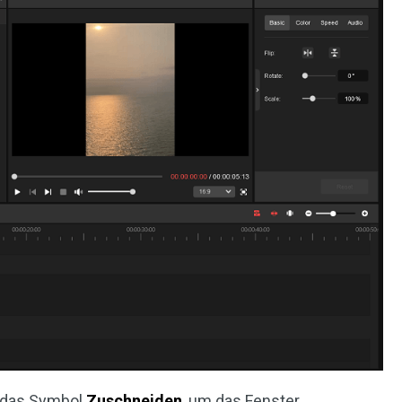
f das Symbol
Zuschneiden
, um das Fenster