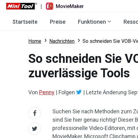
|
MovieMaker
Startseite
Preise
Funktionen
Ress
Home
Nachrichten
So schneiden Sie VOB-Vi
So schneiden Sie V
zuverlässige Tools
Von
Penny
|
Folgen
|
Letzte Änderung
Sep
Suchen Sie nach Methoden zum Z
sind Sie hier genau richtig! Dieser
professionelle Video-Editoren, mit
MovieMaker, Microsoft Clipchamp 