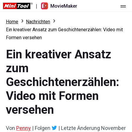
|
MovieMaker
Startseite
Home
Nachrichten
Ein kreativer Ansatz zum Geschichtenerzählen: Video mit
Preise
Formen versehen
Funktionen
Ein kreativer Ansatz
Ressourcen
Was ist neu
zum
Video-Tools
Übersicht
Benutzerhandbuch
Geschichtenerzählen:
Mehrspurbearbeitung
Tricks für Videobearbeitung
Bildschirm-Rekorder
Video mit Formen
Seitenverhältnis
Video-Konverter
versehen
Geschwindigkeit anpassen/umkehren
Online-Video-Downloader
Von
Penny
|
Folgen
|
Letzte Änderung
November
Trimmen/Teilen/Zuschneiden