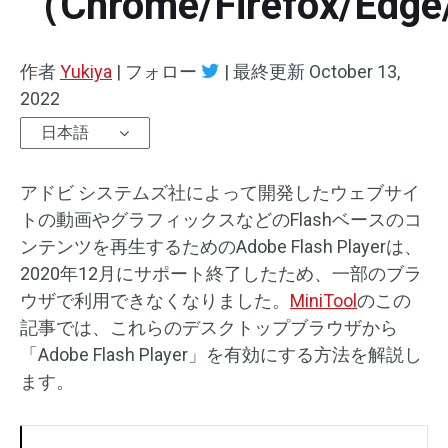
（Chrome/Firefox/Edge
オーディオエフェクト
作者
Yukiya
|
フォロー
|
最終更新
October 13,
テキスト/エレメント
2022
日本語
動画エフェクト
動画色調整
アドビ システムズ社によって開発したウェブサイ
トの動画やグラフィックスなどのFlashベースのコ
回転/反転
ンテンツを再生するためのAdobe Flash Playerは、
2020年12月にサポート終了したため、一部のブラ
バッチ処理
ウザで利用できなくなりました。
MiniTool
のこの
透かしなし
記事では、これらのデスクトップブラウザから
「Adobe Flash Player」を有効にする方法を解説し
ます。