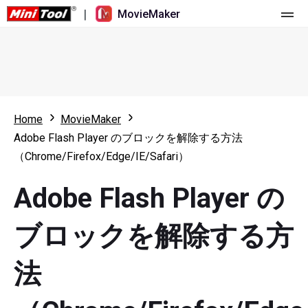
|
MovieMaker
ホーム
料金
機能
Home
MovieMaker
Adobe Flash Player のブロックを解除する方法
リソース
更新履歴
（Chrome/Firefox/Edge/IE/Safari）
動画ツール
概要
ユーザーマニュアル
Adobe Flash Player の
マルチトラック動画編集
ビデオ編集のヒント
画面録画ツール
ブロックを解除する方
アスペクト比
動画変換ツール
法
速度変更/リバース
オンライン動画ダウンロード ツール
トリミング/スプリット/クロップ