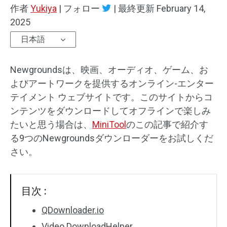
作者
Yukiya
|
フォロー
|
最終更新
February 14,
オーディオエフェクト
2025
日本語
テキスト/エレメント
動画エフェクト
Newgroundsは、映画、オーディオ、ゲーム、お
よびアートワークを提供するオンライン-エンター
動画色調整
テイメント ウェブサイトです。このサイトからコ
ンテンツをダウンロードしてオフラインで楽しみ
回転/反転
たいと思う場合は、
MiniTool
のこの記事で紹介す
る9つのNewgroundsダウンローダーをお試しくだ
バッチ処理
さい。
透かしなし
目次 :
QDownloader.io
Video DownloadHelper