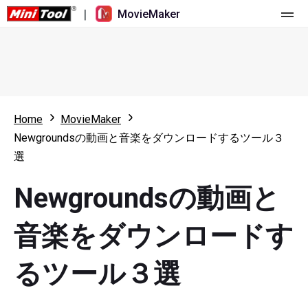
|
MovieMaker
ホーム
料金
機能
Home
MovieMaker
Newgroundsの動画と音楽をダウンロードするツール３
リソース
更新履歴
選
動画ツール
概要
ユーザーマニュアル
Newgroundsの動画と
マルチトラック動画編集
ビデオ編集のヒント
画面録画ツール
音楽をダウンロードす
アスペクト比
動画変換ツール
るツール３選
速度変更/リバース
オンライン動画ダウンロード ツール
トリミング/スプリット/クロップ