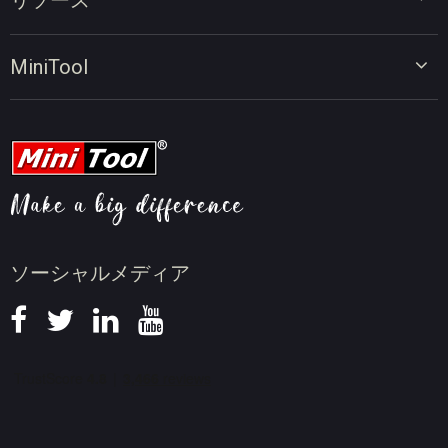
リソース
ビデオコンバーター
画面録画ツール
動画編集のヒント
MiniTool
オンラインビデオダウンローダー
動画変換のヒント
会社概要
動画ダウンロードのヒント
動画圧縮のヒント
画面録画のヒント
ニュース
ソーシャルメディア